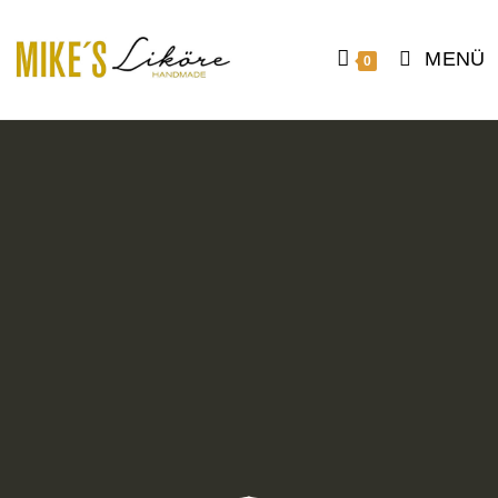
MENÜ
0