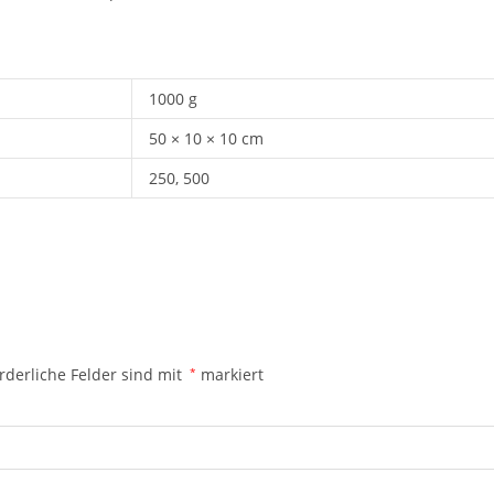
1000 g
50 × 10 × 10 cm
250, 500
rderliche Felder sind mit
*
markiert