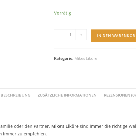
Vorrätig
Orangen
-
+
IN DEN WARENKOR
Eierlikör
–
Special
Kategorie:
Mikes Liköre
Edition
500ml
Menge
BESCHREIBUNG
ZUSÄTZLICHE INFORMATIONEN
REZENSIONEN (0)
Familie oder den Partner.
Mike’s Liköre
sind immer die richtige Wahl
n
immer zu empfehlen.