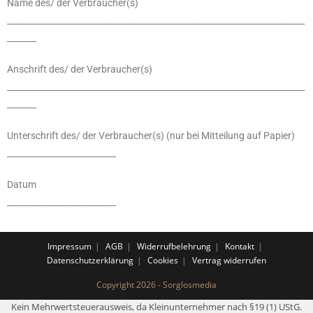
Name des/ der Verbraucher(s)
_______________________________________________________________________
_______
Anschrift des/ der Verbraucher(s)
_______________________________________________________________________
_______
Unterschrift des/ der Verbraucher(s) (nur bei Mitteilung auf Papier)
__________________________
Datum
__________________________
Impressum
AGB
Widerrufbelehrung
Kontakt
Datenschutzerklärung
Cookies
Vertrag widerrufen
Copyright 2026 - Sorglosmedia
Kein Mehrwertsteuerausweis, da Kleinunternehmer nach §19 (1) UStG.