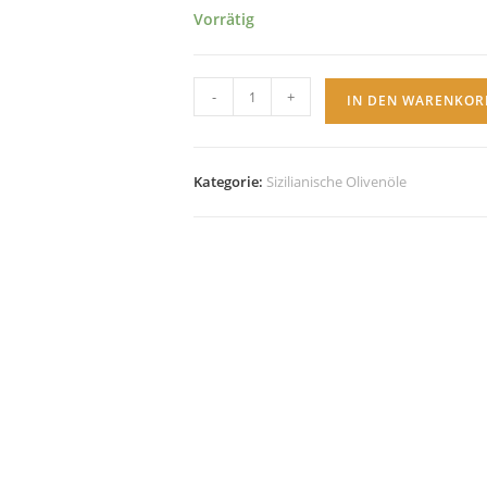
Vorrätig
NEU
-
+
IN DEN WARENKOR
–
Sizilianisches
Olivenöl
Kategorie:
Sizilianische Olivenöle
/
Extra
Vergine
Menge