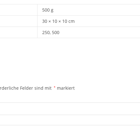
500 g
30 × 10 × 10 cm
250, 500
rderliche Felder sind mit
*
markiert