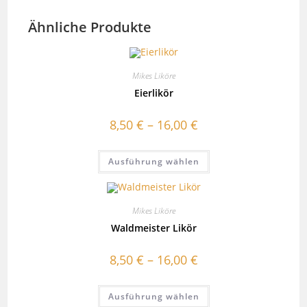
Ähnliche Produkte
Mikes Liköre
Eierlikör
8,50
€
–
16,00
€
Dieses
Ausführung wählen
Produkt
weist
mehrere
Varianten
auf.
Mikes Liköre
Die
Optionen
Waldmeister Likör
können
auf
der
8,50
€
–
16,00
€
Produktseite
gewählt
werden
Dieses
Ausführung wählen
Produkt