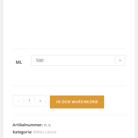
500
ML
Eierlikör
-
+
IN DEN WARENKORB
–
Laktosefrei
Menge
Artikelnummer:
n. v.
Kategorie:
Mikes Liköre